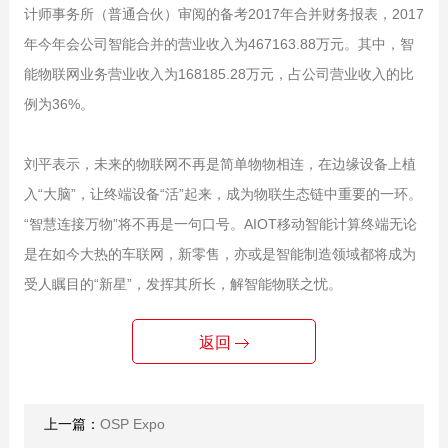
计师事务所（普通合伙）审阅的备考2017年合并财务报表，2017
年今年会公司智能合并的营业收入为467163.88万元。其中，智
能物联网业务营业收入为168185.28万元，占公司营业收入的比
例为36%。
刘平表示，未来的物联网不再是简单物物相连，在边缘设备上植
入“大脑”，让终端设备“活”起来，成为物联生态链中重要的一环。
“智慧连接万物”将不再是一句口号。AIOT移动智能计算终端无论
是在如今大热的车联网，新零售，亦或是智能制造领域都将成为
受人瞩目的“新星”，发挥其所长，解智能物联之忧。
返回
上一篇：
OSP Expo