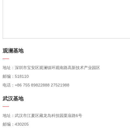
观澜基地
地址：深圳市宝安区观澜镇环观南路高新技术产业园区
邮编：518110
电话：+86 755 89822888 27521988
武汉基地
地址：武汉市江夏区藏龙岛科技园栗庙路6号
邮编：430205