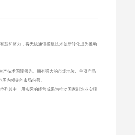
智慧和努力，将无线通讯模组技术创新转化成为推动
发生产技术国际领先、拥有强大的市场地位、单项产品
范围内领先的市场份额。
位列其中，用实际的经营成果为推动国家制造业实现