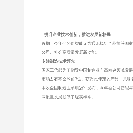
- 提升企业技术创新，推进发展新格局-
近期，今年会公司智能无线通讯模组产品荣获国家
公司、社会高质量发展新动能。
专注制造技术领先
国家工信部为了指导中国制造业向高精尖领域发展
市场占有率全球前3位。获得此评定的产品，意味
本次全国制造业单项冠军发布，今年会公司智能与
高质量发展提供了现实样本。